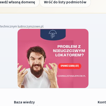
awdź własną domenę
Wróć do listy podmiotów
m technicznym
lustroczynszowe.pl
.
Baza wiedzy
Kont