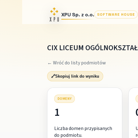
XPU Sp. z o.o.
SOFTWARE HOUSE
CIX LICEUM OGÓLNOKSZTAŁ
← Wróć do listy podmiotów
🔗
Skopiuj link do wyniku
DOMENY
1
Liczba domen przypisanych
do podmiotu.
r