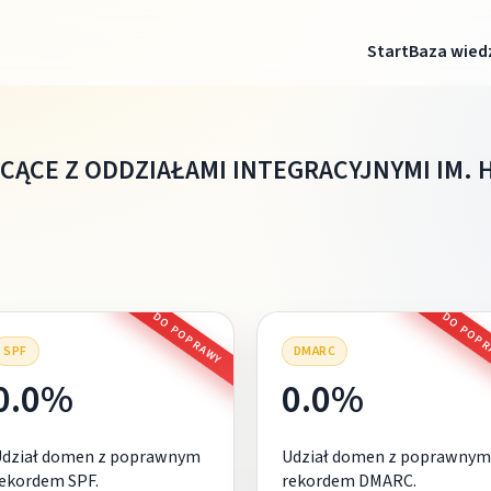
Start
Baza wied
CĄCE Z ODDZIAŁAMI INTEGRACYJNYMI IM.
DO POPRAWY
DO POP
SPF
DMARC
0.0%
0.0%
Udział domen z poprawnym
Udział domen z poprawnym
ekordem SPF.
rekordem DMARC.