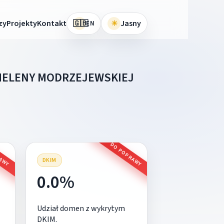
🇬🇧
zy
Projekty
Kontakt
☀
Jasny
EN
 HELENY MODRZEJEWSKIEJ
RAWY
DO POPRAWY
DKIM
0.0%
Udział domen z wykrytym
DKIM.