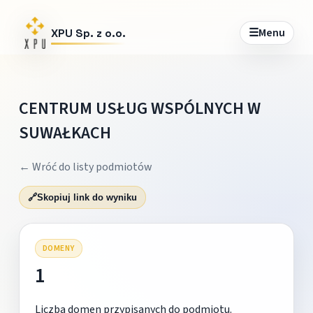
☰
Menu
XPU Sp. z o.o.
CENTRUM USŁUG WSPÓLNYCH W
SUWAŁKACH
← Wróć do listy podmiotów
🔗
Skopiuj link do wyniku
DOMENY
1
Liczba domen przypisanych do podmiotu.