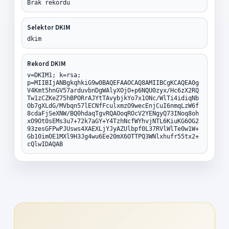
Brak rekordu
Selektor DKIM
dkim
Rekord DKIM
v=DKIM1; k=rsa;
p=MIIBIjANBgkqhkiG9w0BAQEFAAOCAQ8AMIIBCgKCAQEA0g
V4Kmt5hnGV57arduvbnDgWAlyXOjO+p6NQU0zyx/Hc6zX2RQ
Tw1zCZKeZ75hBPORrAJYtTAvybjkYo7x1ONc/WlTi4idiqNb
Ob7gXLdG/MVbqn57lECNfFculxmzO9wecEnjCuI6nmqLzW6f
8cdaFjSeXNW/BQ0hdaqTgvRQAOoqROcV2YENgyQ73INoq8oh
xO9Ot0sEMs3u7+72k7aGY+Y4TzhNcfWYhvjNTL6KiuKG6OG2
93zesGFPwPJUsws4XAEXLjYJyAZUlbpf0L37RVlWlTe0w1W+
Gb10imOE1MXl9H3Jg4wu6Ee20mX6OTTPQ3WNlxhufr55tx2+
cQlwIDAQAB