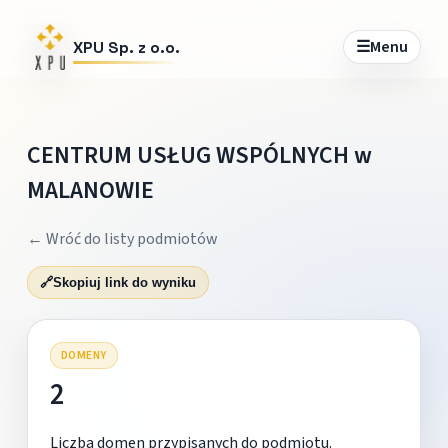
☰
Menu
XPU Sp. z o.o.
CENTRUM USŁUG WSPÓLNYCH w
MALANOWIE
← Wróć do listy podmiotów
🔗
Skopiuj link do wyniku
DOMENY
2
Liczba domen przypisanych do podmiotu.