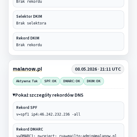
Brak rekordu
Selektor DKIM
Brak selektora
Rekord DKIM
Brak rekordu
malanow.pl
08.05.2026 · 21:11 UTC
Aktywna: Tak
SPF: OK
DMARC: OK
DKIM: OK
Pokaż szczegóły rekordów DNS
Rekord SPF
v=spf1 ip4:46.242.232.236 -all
Rekord DMARC
v=DMARC1; p=reject; rua=mailto:admin@malanow.pl