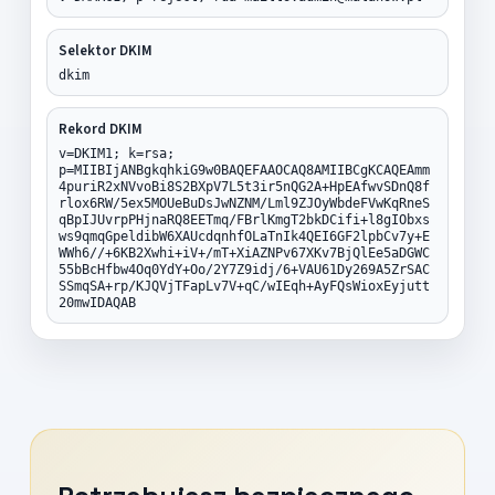
Selektor DKIM
dkim
Rekord DKIM
v=DKIM1; k=rsa;
p=MIIBIjANBgkqhkiG9w0BAQEFAAOCAQ8AMIIBCgKCAQEAmm
4puriR2xNVvoBi8S2BXpV7L5t3ir5nQG2A+HpEAfwvSDnQ8f
rlox6RW/5ex5MOUeBuDsJwNZNM/Lml9ZJOyWbdeFVwKqRneS
qBpIJUvrpPHjnaRQ8EETmq/FBrlKmgT2bkDCifi+l8gIObxs
ws9qmqGpeldibW6XAUcdqnhfOLaTnIk4QEI6GF2lpbCv7y+E
WWh6//+6KB2Xwhi+iV+/mT+XiAZNPv67XKv7BjQlEe5aDGWC
55bBcHfbw4Oq0YdY+Oo/2Y7Z9idj/6+VAU61Dy269A5ZrSAC
SSmqSA+rp/KJQVjTFapLv7V+qC/wIEqh+AyFQsWioxEyjutt
20mwIDAQAB