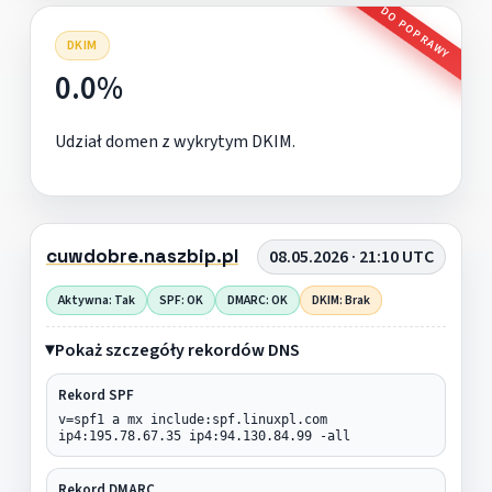
DO POPRAWY
DKIM
0.0%
Udział domen z wykrytym DKIM.
cuwdobre.naszbip.pl
08.05.2026 · 21:10 UTC
Aktywna: Tak
SPF: OK
DMARC: OK
DKIM: Brak
Pokaż szczegóły rekordów DNS
Rekord SPF
v=spf1 a mx include:spf.linuxpl.com
ip4:195.78.67.35 ip4:94.130.84.99 -all
Rekord DMARC