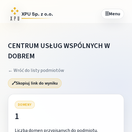
☰
Menu
XPU Sp. z o.o.
CENTRUM USŁUG WSPÓLNYCH W
DOBREM
← Wróć do listy podmiotów
🔗
Skopiuj link do wyniku
DOMENY
1
Liczba domen przypisanych do podmiotu.