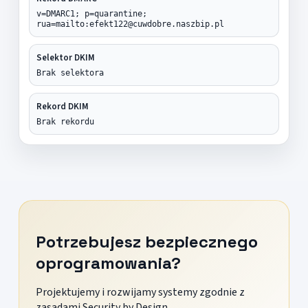
v=DMARC1; p=quarantine;
rua=mailto:efekt122@cuwdobre.naszbip.pl
Selektor DKIM
Brak selektora
Rekord DKIM
Brak rekordu
Potrzebujesz bezpiecznego
oprogramowania?
Projektujemy i rozwijamy systemy zgodnie z
zasadami Security by Design.