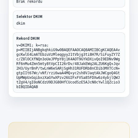
Brak rekordu
Selektor DKIM
dkim
Rekord DKIM
v=DKIM1; k=rsa;
p=MIIBIjANBgkqhkiG9w0BAQEFAAOCAQ8AMIIBCgKCAQEA4v
gcKwlE4LmATEbzuVzMleqgyy21tVbjg3ti8H7R/SiFuyZY7Z
c/Z8lOCXfNQn3oUeJPPpY8j1K4AOT9GYkDXivQoI9EDNv9Wg
Rf6nMu4Zmn5mty8tVpCII26rDv/48JakEWq2ALZU6KgQ+Jqv
2H3/UyrBnP/twLnW6eSARjSgHh31RUFDRb8nCDib3MXTCcN+
gtpIIt67Wc/vNf/rzi6waA4MQ+yc2sh8VJaqtAkJWCgoQ4Gt
UpMWpUxGqibxzXaGYwXPzv26U2FxFVSa85FDXw6z4ybjlQWJ
tZgV4/gI0oNCdzU9DJG80HfCUcodSzE5AJcN0cYwl1QZcio3
bIBQIDAQAB