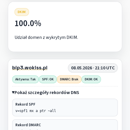
DKIM
100.0%
Udział domen z wykrytym DKIM.
bip3.wokiss.pl
08.05.2026 · 21:10 UTC
Aktywna: Tak
SPF: OK
DMARC: Brak
DKIM: OK
Pokaż szczegóły rekordów DNS
Rekord SPF
v=spf1 mx a ptr ~all
Rekord DMARC