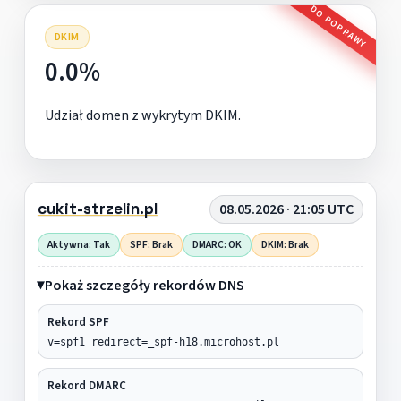
DO POPRAWY
DKIM
0.0%
Udział domen z wykrytym DKIM.
cukit-strzelin.pl
08.05.2026 · 21:05 UTC
Aktywna: Tak
SPF: Brak
DMARC: OK
DKIM: Brak
Pokaż szczegóły rekordów DNS
Rekord SPF
v=spf1 redirect=_spf-h18.microhost.pl
Rekord DMARC