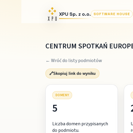
XPU Sp. z o.o.
SOFTWARE HOUSE
CENTRUM SPOTKAŃ EUROPE
← Wróć do listy podmiotów
🔗
Skopiuj link do wyniku
DOMENY
5
Liczba domen przypisanych
do podmiotu.
r