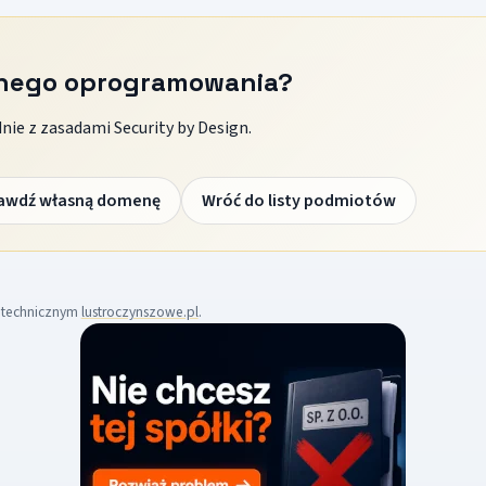
znego oprogramowania?
ie z zasadami Security by Design.
awdź własną domenę
Wróć do listy podmiotów
m technicznym
lustroczynszowe.pl
.