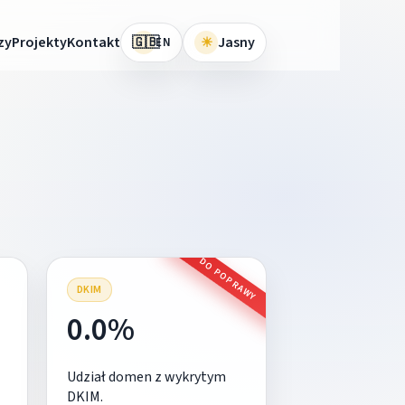
🇬🇧
zy
Projekty
Kontakt
☀
Jasny
EN
DO POPRAWY
DKIM
0.0%
Udział domen z wykrytym
DKIM.