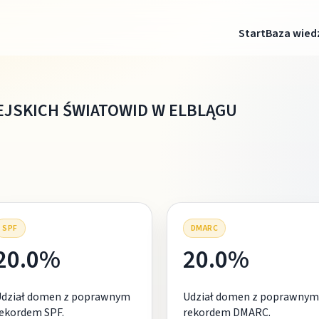
Start
Baza wied
JSKICH ŚWIATOWID W ELBLĄGU
SPF
DMARC
20.0%
20.0%
Udział domen z poprawnym
Udział domen z poprawnym
ekordem SPF.
rekordem DMARC.