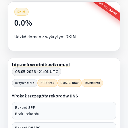
DO POPRAWY
DKIM
0.0%
Udział domen z wykrytym DKIM.
bip.csirwodnik.wikom.pl
08.05.2026 · 21:01 UTC
Aktywna: Nie
SPF: Brak
DMARC: Brak
DKIM: Brak
Pokaż szczegóły rekordów DNS
Rekord SPF
Brak rekordu
Rekord DMARC