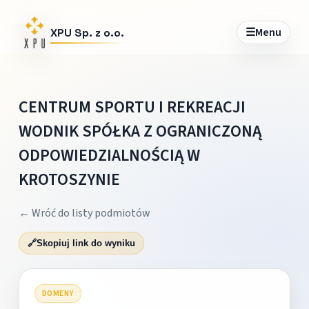
☰
Menu
XPU Sp. z o.o.
CENTRUM SPORTU I REKREACJI
WODNIK SPÓŁKA Z OGRANICZONĄ
ODPOWIEDZIALNOŚCIĄ W
KROTOSZYNIE
← Wróć do listy podmiotów
🔗
Skopiuj link do wyniku
DOMENY