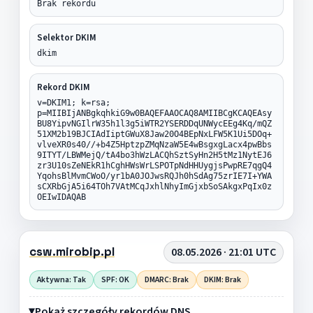
Brak rekordu
Selektor DKIM
dkim
Rekord DKIM
v=DKIM1; k=rsa;
p=MIIBIjANBgkqhkiG9w0BAQEFAAOCAQ8AMIIBCgKCAQEAsy
BU8YipvNGIlrW35h1l3g5iWTR2YSERDDqUNWycEEg4Kq/mQZ
51XM2b19BJCIAdIiptGWuX8Jaw20O4BEpNxLFW5K1Ui5DOq+
vlveXR0s40//+b4Z5HptzpZMqNzaW5E4wBsgxgLacx4pwBbs
9ITYT/LBWMejQ/tA4bo3hWzLACQhSztSyHn2H5tMz1NytEJ6
zr3U10sZeNEkR1hCghHWsWrLSPOTpNdHHUygjsPwpRE7qgQ4
YqohsBlMvmCWoO/yr1bA0JOJwsRQJh0hSdAg75zrIE7I+YWA
sCXRbGjA5i64TOh7VAtMCqJxhlNhyImGjxbSoSAkgxPqIx0z
OEIwIDAQAB
csw.mirobip.pl
08.05.2026 · 21:01 UTC
Aktywna: Tak
SPF: OK
DMARC: Brak
DKIM: Brak
Pokaż szczegóły rekordów DNS