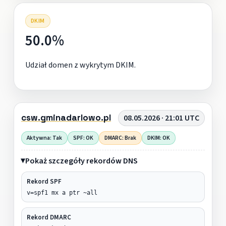
DKIM
50.0%
Udział domen z wykrytym DKIM.
csw.gminadarlowo.pl
08.05.2026 · 21:01 UTC
Aktywna: Tak
SPF: OK
DMARC: Brak
DKIM: OK
Pokaż szczegóły rekordów DNS
Rekord SPF
v=spf1 mx a ptr ~all
Rekord DMARC