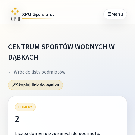
☰
Menu
XPU Sp. z o.o.
CENTRUM SPORTÓW WODNYCH W
DĄBKACH
← Wróć do listy podmiotów
🔗
Skopiuj link do wyniku
DOMENY
2
Liczba domen przypisanych do podmiotu.