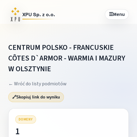
☰
Menu
XPU Sp. z o.o.
CENTRUM POLSKO - FRANCUSKIE
CÔTES D`ARMOR - WARMIA I MAZURY
W OLSZTYNIE
← Wróć do listy podmiotów
🔗
Skopiuj link do wyniku
DOMENY
1