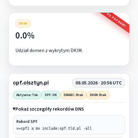
DO POPRAWY
DKIM
0.0%
Udział domen z wykrytym DKIM.
cpf.olsztyn.pl
08.05.2026 · 20:56 UTC
Aktywna: Tak
SPF: OK
DMARC: Brak
DKIM: Brak
Pokaż szczegóły rekordów DNS
Rekord SPF
v=spf1 a mx include:spf.tld.pl -all