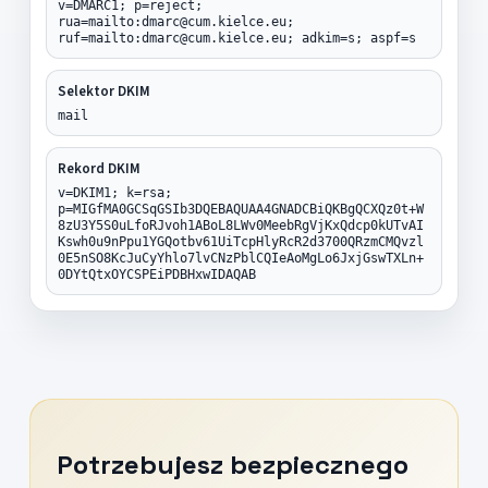
v=DMARC1; p=reject;
rua=mailto:dmarc@cum.kielce.eu;
ruf=mailto:dmarc@cum.kielce.eu; adkim=s; aspf=s
Selektor DKIM
mail
Rekord DKIM
v=DKIM1; k=rsa;
p=MIGfMA0GCSqGSIb3DQEBAQUAA4GNADCBiQKBgQCXQz0t+W
8zU3Y5S0uLfoRJvoh1ABoL8LWv0MeebRgVjKxQdcp0kUTvAI
Kswh0u9nPpu1YGQotbv61UiTcpHlyRcR2d3700QRzmCMQvzl
0E5nSO8KcJuCyYhlo7lvCNzPblCQIeAoMgLo6JxjGswTXLn+
0DYtQtxOYCSPEiPDBHxwIDAQAB
Potrzebujesz bezpiecznego