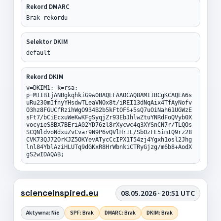
Rekord DMARC
Brak rekordu
Selektor DKIM
default
Rekord DKIM
v=DKIM1; k=rsa;
p=MIIBIjANBgkqhkiG9w0BAQEFAAOCAQ8AMIIBCgKCAQEA6s
uRu230mIfnyYHsdwTLeaVNOx8t/iREI13dNqAix4TfAyNofv
O3hz8FGUCfRzihWgO934B2b5kFtOFS+5sQ7uOiNah61UGWzE
sFt7/bCiEcxuWeKwKFgSyqjZr93EbJhlwZtuYNRdFoQVyb0X
vocyieS8BX7BEriA02YD76zl8rXycwc4q3XYSnCN7r/TLQOs
SCQNldvoNdxuZvCvar9N9P6vQVlHrIL/SbOzFE5imIQ9rz28
CVK73QJ72OrKJZ5OKYevATycCcIPX1T54zj4Ygxh1osl2Jhg
lnl84YblAziHLUTq9dGKxR8HrWbnkiCTRyGjzg/m6b8+AodX
gS2wIDAQAB;
scienceinspired.eu
08.05.2026 · 20:51 UTC
Aktywna: Nie
SPF: Brak
DMARC: Brak
DKIM: Brak