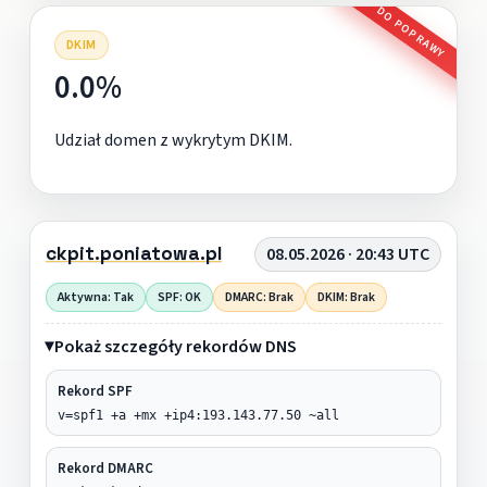
DO POPRAWY
DKIM
0.0%
Udział domen z wykrytym DKIM.
ckpit.poniatowa.pl
08.05.2026 · 20:43 UTC
Aktywna: Tak
SPF: OK
DMARC: Brak
DKIM: Brak
Pokaż szczegóły rekordów DNS
Rekord SPF
v=spf1 +a +mx +ip4:193.143.77.50 ~all
Rekord DMARC