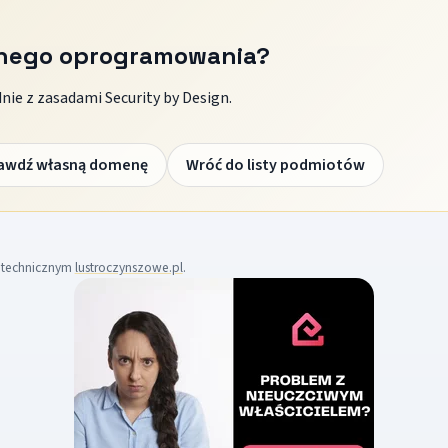
znego oprogramowania?
ie z zasadami Security by Design.
awdź własną domenę
Wróć do listy podmiotów
m technicznym
lustroczynszowe.pl
.