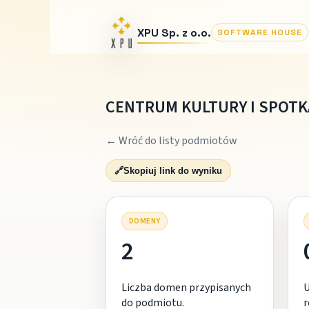
XPU Sp. z o.o.
SOFTWARE HOUSE
CENTRUM KULTURY I SPOT
← Wróć do listy podmiotów
🔗
Skopiuj link do wyniku
DOMENY
2
Liczba domen przypisanych
do podmiotu.
r