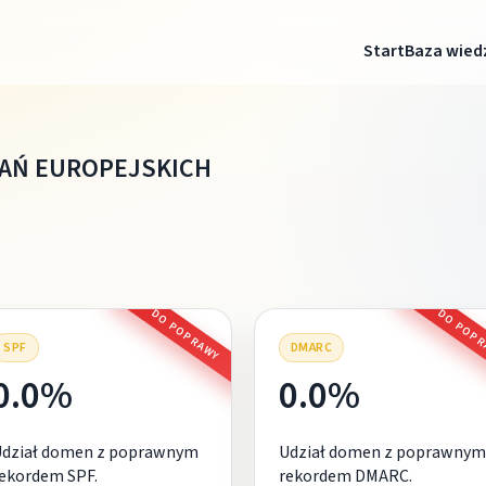
Start
Baza wied
KAŃ EUROPEJSKICH
DO POPRAWY
DO POP
SPF
DMARC
0.0%
0.0%
Udział domen z poprawnym
Udział domen z poprawnym
ekordem SPF.
rekordem DMARC.