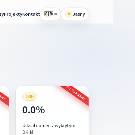
🇬🇧
zy
Projekty
Kontakt
☀
Jasny
EN
RAWY
DO POPRAWY
DKIM
0.0%
Udział domen z wykrytym
DKIM.