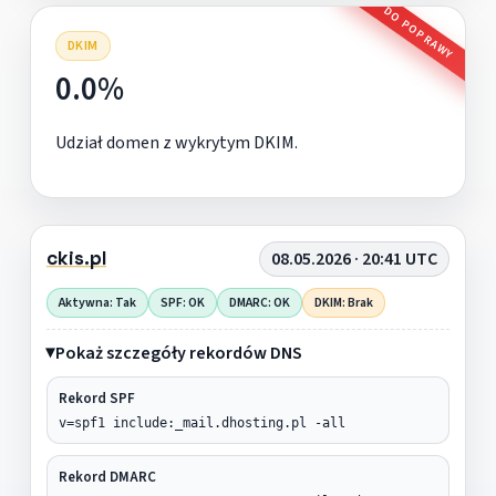
DO POPRAWY
DKIM
0.0%
Udział domen z wykrytym DKIM.
ckis.pl
08.05.2026 · 20:41 UTC
Aktywna: Tak
SPF: OK
DMARC: OK
DKIM: Brak
Pokaż szczegóły rekordów DNS
Rekord SPF
v=spf1 include:_mail.dhosting.pl -all
Rekord DMARC