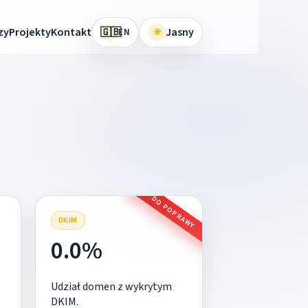
🇬🇧
zy
Projekty
Kontakt
☀
Jasny
EN
DO POPRAWY
DKIM
0.0%
Udział domen z wykrytym
DKIM.