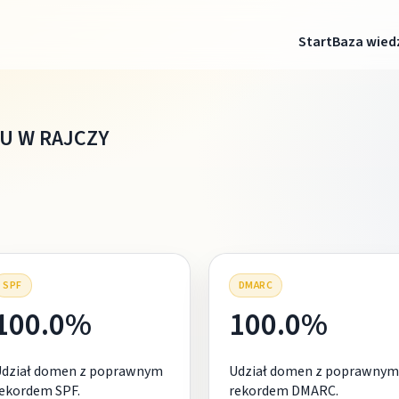
Start
Baza wied
U W RAJCZY
SPF
DMARC
100.0%
100.0%
Udział domen z poprawnym
Udział domen z poprawnym
ekordem SPF.
rekordem DMARC.