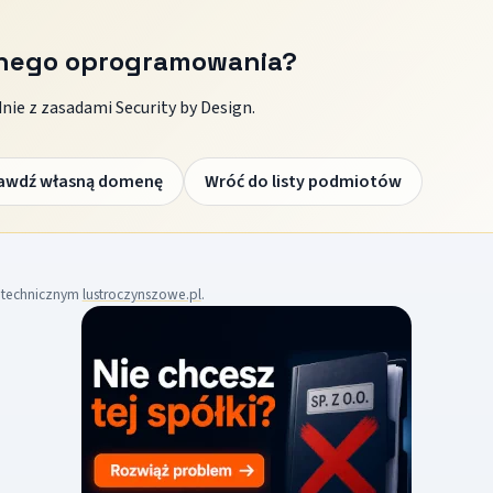
znego oprogramowania?
ie z zasadami Security by Design.
awdź własną domenę
Wróć do listy podmiotów
m technicznym
lustroczynszowe.pl
.