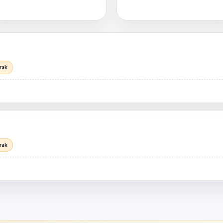
rak
rak