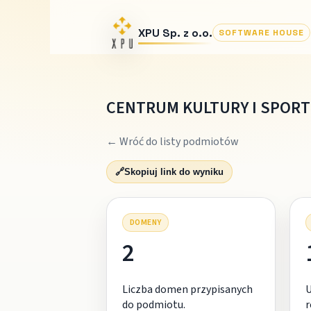
XPU Sp. z o.o.
SOFTWARE HOUSE
CENTRUM KULTURY I SPORT
← Wróć do listy podmiotów
🔗
Skopiuj link do wyniku
DOMENY
2
Liczba domen przypisanych
do podmiotu.
r