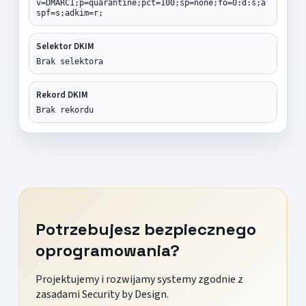
v=DMARC1;p=quarantine;pct=100;sp=none;fo=0:d:s;a
spf=s;adkim=r;
Selektor DKIM
Brak selektora
Rekord DKIM
Brak rekordu
Potrzebujesz bezpiecznego
oprogramowania?
Projektujemy i rozwijamy systemy zgodnie z
zasadami Security by Design.