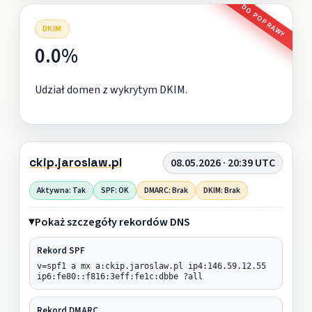
DO POPRAWY
DKIM
0.0%
Udział domen z wykrytym DKIM.
ckip.jaroslaw.pl
08.05.2026 · 20:39 UTC
Aktywna: Tak
SPF: OK
DMARC: Brak
DKIM: Brak
Pokaż szczegóły rekordów DNS
Rekord SPF
v=spf1 a mx a:ckip.jaroslaw.pl ip4:146.59.12.55
ip6:fe80::f816:3eff:fe1c:dbbe ?all
Rekord DMARC