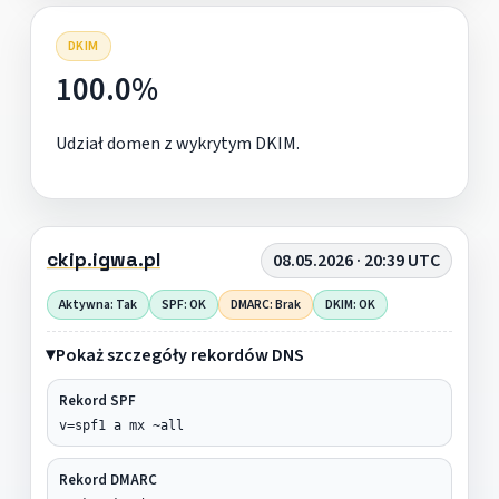
DKIM
100.0%
Udział domen z wykrytym DKIM.
ckip.igwa.pl
08.05.2026 · 20:39 UTC
Aktywna: Tak
SPF: OK
DMARC: Brak
DKIM: OK
Pokaż szczegóły rekordów DNS
Rekord SPF
v=spf1 a mx ~all
Rekord DMARC