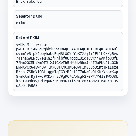
Brak rekordu
Selektor DKIM
dkim
Rekord DKIM
v=DKIM1; k=rsa;
p=MIIBIjANBgkqhkiG9w0BAQEFAAOCAQ8AMIIBCgKCAQEA0l
uwim1vStpX9beyhaUeRqH3t8OYnYgK72/j1iIFL1hOk/gBvs
r4zhaG9LNby7euKaZfRhlbfOUYqqq1UiqsCvxjjwAMjpUQfK
72Mm0OCMHsXmOFJfXJlGXvEb5rMUdz8hxJh4EJuPKU8laOGD
BNMKvCx64Bw4QvTlMxO8llMCJMU+BvF1mBE3oDiRtJMiEszd
R/ppiZSNnVf0BtiqgmTqEGDzREplCI7uNdGvDlKk/VbacKwp
SkmKAnfBj3PwJPXKx+hzVPgPC/eANsgF2F0PY/Yd1zTWQJ3L
k28T0O8hxw/PiPqWKZsKUoNK1kf5PuIcmYT8NzU1M4HrmT3S
qAaQIDAQAB