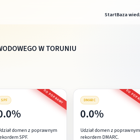
Start
Baza wied
AWODOWEGO W TORUNIU
DO POPRAWY
DO POP
SPF
DMARC
0.0%
0.0%
Udział domen z poprawnym
Udział domen z poprawnym
ekordem SPF.
rekordem DMARC.