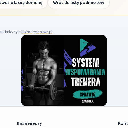
awdź własną domenę
Wróć do listy podmiotów
m technicznym
lustroczynszowe.pl
.
Baza wiedzy
Kont