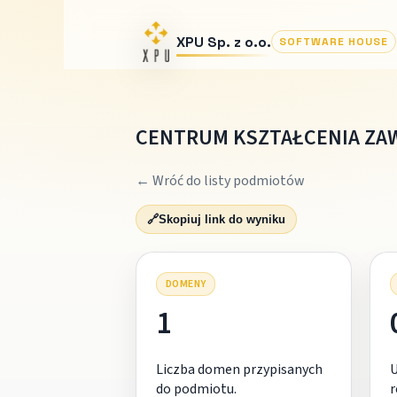
XPU Sp. z o.o.
SOFTWARE HOUSE
CENTRUM KSZTAŁCENIA Z
← Wróć do listy podmiotów
🔗
Skopiuj link do wyniku
DOMENY
1
Liczba domen przypisanych
do podmiotu.
r