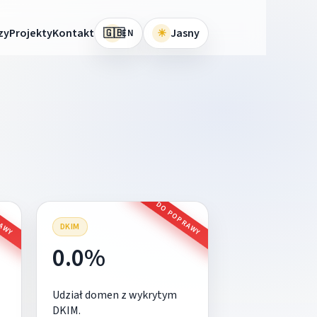
🇬🇧
zy
Projekty
Kontakt
☀
Jasny
EN
RAWY
DO POPRAWY
DKIM
0.0%
Udział domen z wykrytym
DKIM.