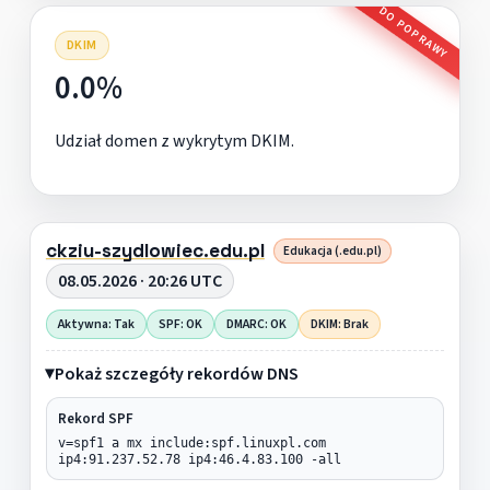
DO POPRAWY
DKIM
0.0%
Udział domen z wykrytym DKIM.
ckziu-szydlowiec.edu.pl
Edukacja (.edu.pl)
08.05.2026 · 20:26 UTC
Aktywna: Tak
SPF: OK
DMARC: OK
DKIM: Brak
Pokaż szczegóły rekordów DNS
Rekord SPF
v=spf1 a mx include:spf.linuxpl.com
ip4:91.237.52.78 ip4:46.4.83.100 -all