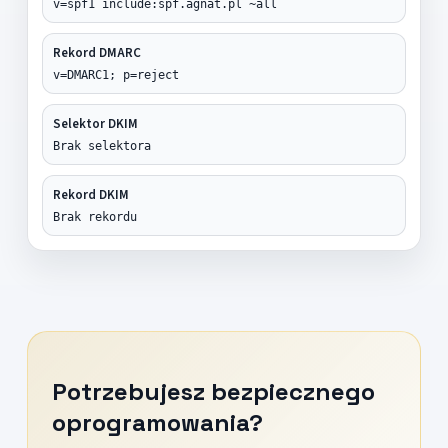
v=spf1 include:spf.agnat.pl ~all
Rekord DMARC
v=DMARC1; p=reject
Selektor DKIM
Brak selektora
Rekord DKIM
Brak rekordu
Potrzebujesz bezpiecznego
oprogramowania?