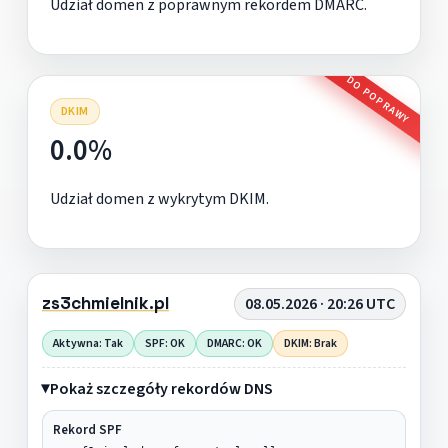
Udział domen z poprawnym rekordem DMARC.
DO POPRAWY
DKIM
0.0%
Udział domen z wykrytym DKIM.
zs3chmielnik.pl
08.05.2026 · 20:26 UTC
Aktywna: Tak
SPF: OK
DMARC: OK
DKIM: Brak
Pokaż szczegóły rekordów DNS
Rekord SPF