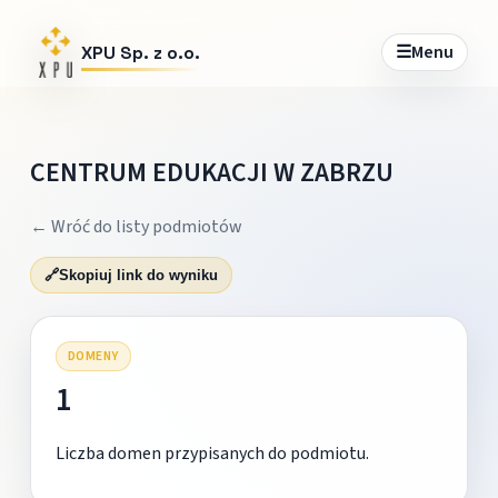
☰
Menu
XPU Sp. z o.o.
CENTRUM EDUKACJI W ZABRZU
← Wróć do listy podmiotów
🔗
Skopiuj link do wyniku
DOMENY
1
Liczba domen przypisanych do podmiotu.