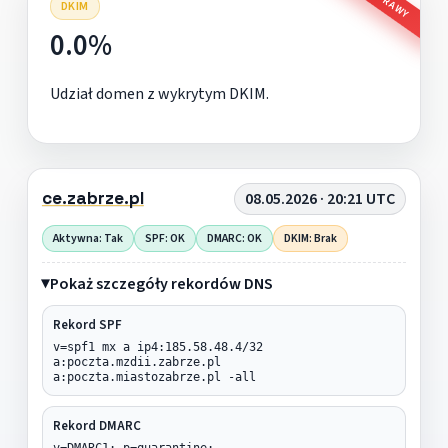
DKIM
0.0%
Udział domen z wykrytym DKIM.
ce.zabrze.pl
08.05.2026 · 20:21 UTC
Aktywna: Tak
SPF: OK
DMARC: OK
DKIM: Brak
Pokaż szczegóły rekordów DNS
Rekord SPF
v=spf1 mx a ip4:185.58.48.4/32
a:poczta.mzdii.zabrze.pl
a:poczta.miastozabrze.pl -all
Rekord DMARC
v=DMARC1; p=quarantine;