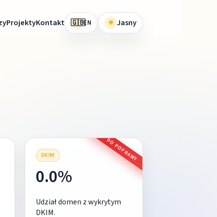
🇬🇧
zy
Projekty
Kontakt
☀
Jasny
EN
DO POPRAWY
DKIM
0.0%
Udział domen z wykrytym
DKIM.