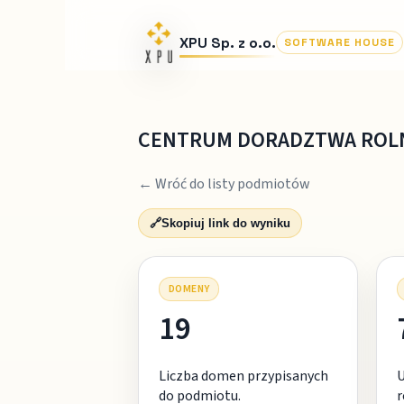
XPU Sp. z o.o.
SOFTWARE HOUSE
CENTRUM DORADZTWA ROL
← Wróć do listy podmiotów
🔗
Skopiuj link do wyniku
DOMENY
19
Liczba domen przypisanych
do podmiotu.
r