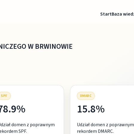
Start
Baza wied
NICZEGO W BRWINOWIE
SPF
DMARC
78.9%
15.8%
Udział domen z poprawnym
Udział domen z poprawnym
ekordem SPF.
rekordem DMARC.