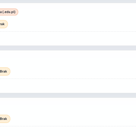
a (.edu.pl)
rak
 Brak
 Brak