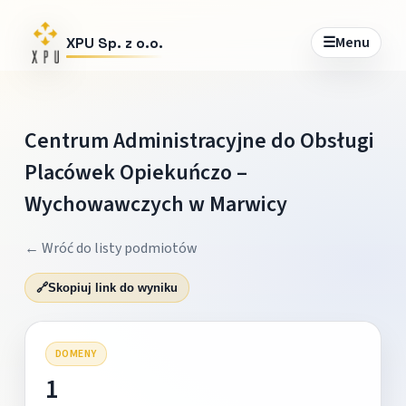
☰
Menu
XPU Sp. z o.o.
Centrum Administracyjne do Obsługi
Placówek Opiekuńczo –
Wychowawczych w Marwicy
← Wróć do listy podmiotów
🔗
Skopiuj link do wyniku
DOMENY
1