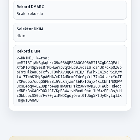
Rekord DMARC
Brak rekordu
Selektor DKIM
dkim
Rekord DKIM
v=DKIM1; k=rsa;
p=MIIBIjANBgkqhkiG9w0BAQEFAAOCAQ8AMIIBCgKCAQEAts
Xf5KTQ4Sp8es8rMDHweYpvqtFLd91vcsiSToa4UK7cxpQZGp
pF9tHlkAa8pFcfVuFDvhAvUQQ4HNIB/FfwFhxE4IxcP6iM/W
fW+7TchK1MjSpA6HA/mD1AdDem9I4eGj/rt77pG4takxYoJT
7XPwdbo7uuqGGPN731GVLkmjZm4tERxIOajx4k1CNhfN3QRW
3csL+pqy+LZQDprp+WgFmw8PDPIkzXw7WyD28BTW6bFHd4oc
cMNBrBsGACKD0XfCI/KpR3Ww+vN8xdL0hx+1hWazFFh3s/uH
i0bbupcSS0u/Fv70jwiKNQCgdjQ+el0TUbg5PtDyOkyLq1JX
HsgwIDAQAB