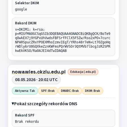
Selektor DKIM
google
Rekord DKIM
v=DKIM1; k=rsa;
p=MIGfMA0GCSqGSIb3DQEBAQUAA4GNADCBiQKBgQCK/BoTe9
qOwkEX7j9YGPxUhVwdsFBFSrfFClX5F5Zw/Rso2xPO+7curc
NPARSpucZRxYPOEXMhoIzmvIEgT/YRhs48r7eN+Lt7OZgoHq
rWDly6rU0GQXkeZznKWFmsPQrWVSOr3QtMVb7lbcgJzR2SPR
kwEkVKSO/Ra0AJEI4dTwIDAQAB
nowawies.ckziu.edu.pl
Edukacja (.edu.pl)
08.05.2026 · 20:02 UTC
Aktywna: Tak
SPF: Brak
DMARC: Brak
DKIM: Brak
Pokaż szczegóły rekordów DNS
Rekord SPF
Brak rekordu