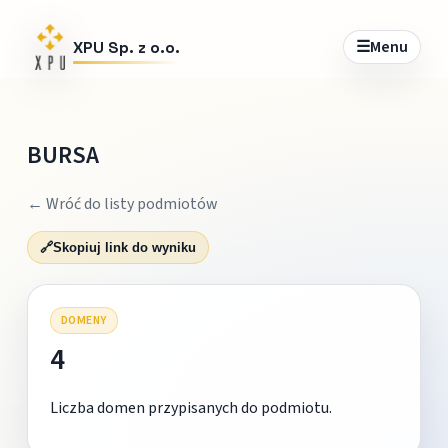
☰
Menu
XPU Sp. z o.o.
BURSA
← Wróć do listy podmiotów
🔗
Skopiuj link do wyniku
DOMENY
4
Liczba domen przypisanych do podmiotu.