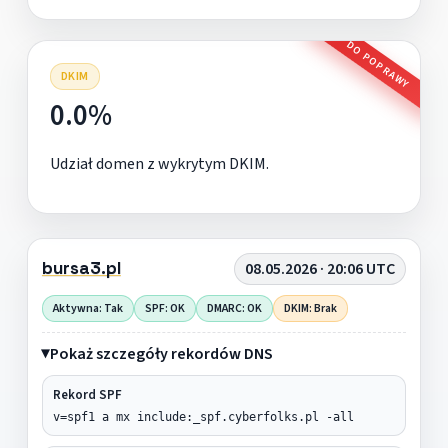
DO POPRAWY
DKIM
0.0%
Udział domen z wykrytym DKIM.
bursa3.pl
08.05.2026 · 20:06 UTC
Aktywna: Tak
SPF: OK
DMARC: OK
DKIM: Brak
Pokaż szczegóły rekordów DNS
Rekord SPF
v=spf1 a mx include:_spf.cyberfolks.pl -all