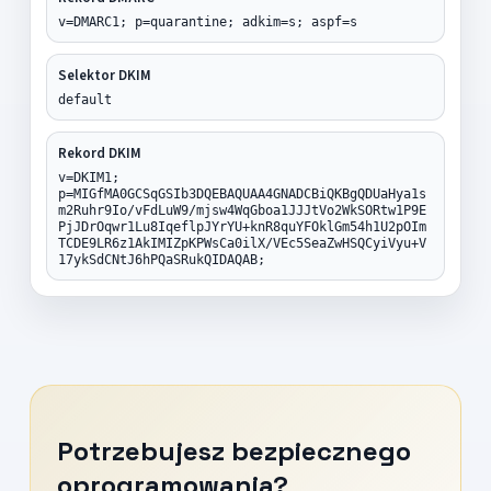
v=DMARC1; p=quarantine; adkim=s; aspf=s
Selektor DKIM
default
Rekord DKIM
v=DKIM1;
p=MIGfMA0GCSqGSIb3DQEBAQUAA4GNADCBiQKBgQDUaHya1s
m2Ruhr9Io/vFdLuW9/mjsw4WqGboa1JJJtVo2WkSORtw1P9E
PjJDrOqwr1Lu8IqeflpJYrYU+knR8quYFOklGm54h1U2pOIm
TCDE9LR6z1AkIMIZpKPWsCa0ilX/VEc5SeaZwHSQCyiVyu+V
17ykSdCNtJ6hPQaSRukQIDAQAB;
Potrzebujesz bezpiecznego
oprogramowania?