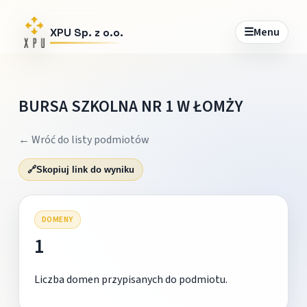
☰
Menu
XPU Sp. z o.o.
BURSA SZKOLNA NR 1 W ŁOMŻY
← Wróć do listy podmiotów
🔗
Skopiuj link do wyniku
DOMENY
1
Liczba domen przypisanych do podmiotu.