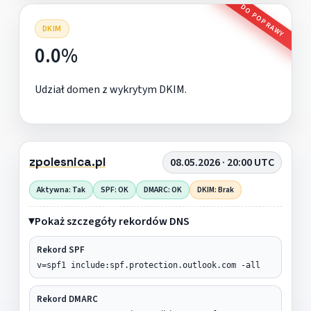
DO POPRAWY
DKIM
0.0%
Udział domen z wykrytym DKIM.
zpolesnica.pl
08.05.2026 · 20:00 UTC
Aktywna: Tak
SPF: OK
DMARC: OK
DKIM: Brak
Pokaż szczegóły rekordów DNS
Rekord SPF
v=spf1 include:spf.protection.outlook.com -all
Rekord DMARC