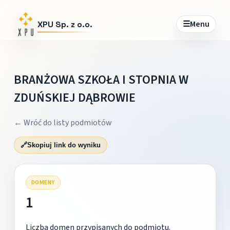
☰
Menu
XPU Sp. z o.o.
BRANŻOWA SZKOŁA I STOPNIA W
ZDUŃSKIEJ DĄBROWIE
← Wróć do listy podmiotów
🔗
Skopiuj link do wyniku
DOMENY
1
Liczba domen przypisanych do podmiotu.