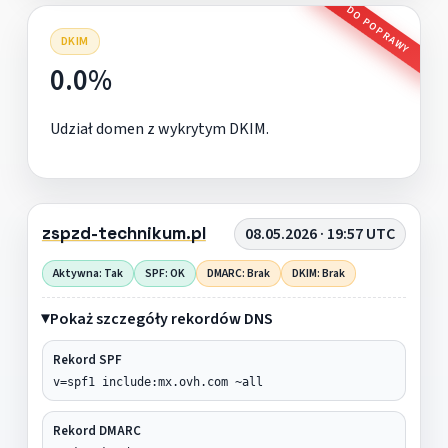
DO POPRAWY
DKIM
0.0%
Udział domen z wykrytym DKIM.
zspzd-technikum.pl
08.05.2026 · 19:57 UTC
Aktywna: Tak
SPF: OK
DMARC: Brak
DKIM: Brak
Pokaż szczegóły rekordów DNS
Rekord SPF
v=spf1 include:mx.ovh.com ~all
Rekord DMARC