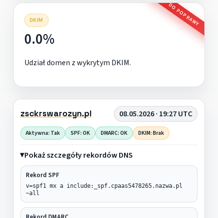
DO POPRAWY
DKIM
0.0%
Udział domen z wykrytym DKIM.
zsckrswarozyn.pl
08.05.2026 · 19:27 UTC
Aktywna: Tak
SPF: OK
DMARC: OK
DKIM: Brak
Pokaż szczegóły rekordów DNS
Rekord SPF
v=spf1 mx a include:_spf.cpaas5478265.nazwa.pl
~all
Rekord DMARC