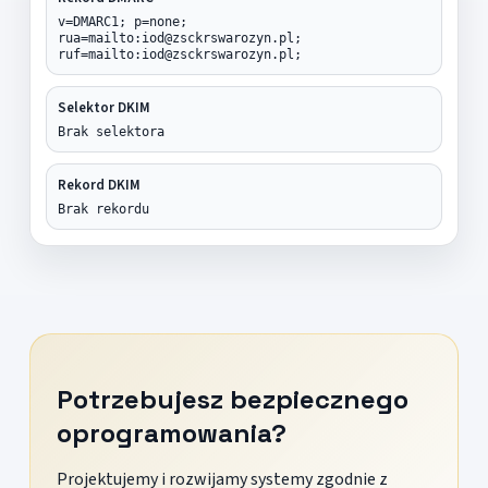
v=DMARC1; p=none;
rua=mailto:iod@zsckrswarozyn.pl;
ruf=mailto:iod@zsckrswarozyn.pl;
Selektor DKIM
Brak selektora
Rekord DKIM
Brak rekordu
Potrzebujesz bezpiecznego
oprogramowania?
Projektujemy i rozwijamy systemy zgodnie z