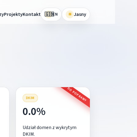
🇬🇧
zy
Projekty
Kontakt
☀
Jasny
EN
DO POPRAWY
DKIM
0.0%
Udział domen z wykrytym
DKIM.