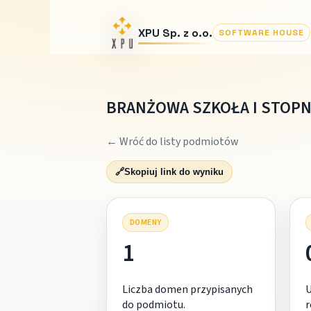
XPU Sp. z o.o.
SOFTWARE HOUSE
BRANŻOWA SZKOŁA I STOPN
← Wróć do listy podmiotów
🔗
Skopiuj link do wyniku
DOMENY
1
Liczba domen przypisanych
do podmiotu.
r