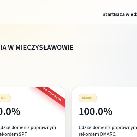
Start
Baza wied
IA W MIECZYSŁAWOWIE
DO POPRAWY
SPF
DMARC
0.0%
100.0%
Udział domen z poprawnym
Udział domen z poprawnym
ekordem SPF.
rekordem DMARC.