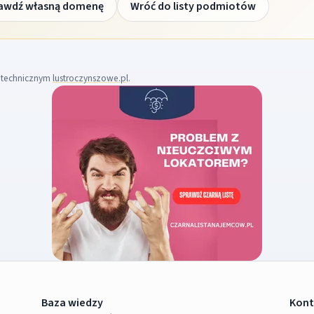
awdź własną domenę
Wróć do listy podmiotów
m technicznym
lustroczynszowe.pl
.
Baza wiedzy
Kont