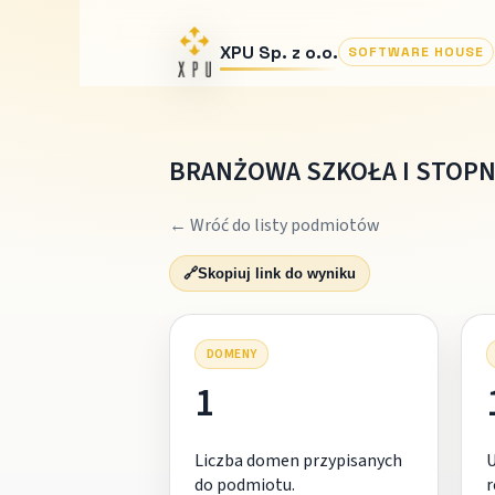
XPU Sp. z o.o.
SOFTWARE HOUSE
BRANŻOWA SZKOŁA I STOPN
← Wróć do listy podmiotów
🔗
Skopiuj link do wyniku
DOMENY
1
Liczba domen przypisanych
do podmiotu.
r