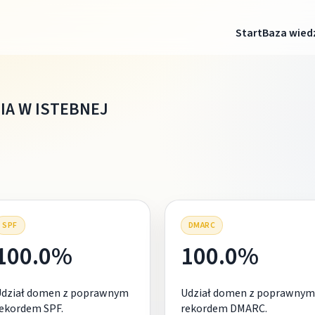
Start
Baza wied
IA W ISTEBNEJ
SPF
DMARC
100.0%
100.0%
Udział domen z poprawnym
Udział domen z poprawnym
ekordem SPF.
rekordem DMARC.