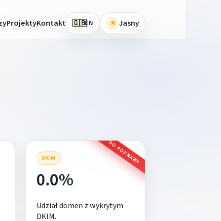
🇬🇧
zy
Projekty
Kontakt
☀
Jasny
EN
DO POPRAWY
DKIM
0.0%
Udział domen z wykrytym
DKIM.