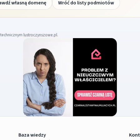
awdź własną domenę
Wróć do listy podmiotów
m technicznym
lustroczynszowe.pl
.
Baza wiedzy
Kont