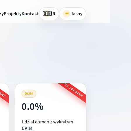
🇬🇧
zy
Projekty
Kontakt
☀
Jasny
EN
RAWY
DO POPRAWY
DKIM
0.0%
Udział domen z wykrytym
DKIM.