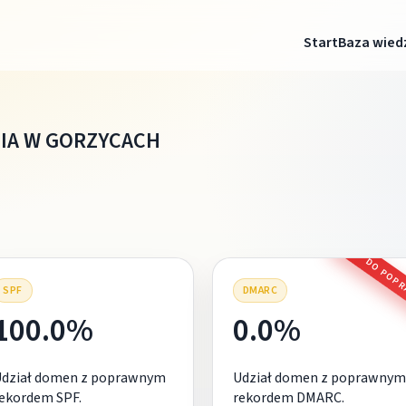
Start
Baza wied
IA W GORZYCACH
DO POP
SPF
DMARC
100.0%
0.0%
Udział domen z poprawnym
Udział domen z poprawnym
ekordem SPF.
rekordem DMARC.