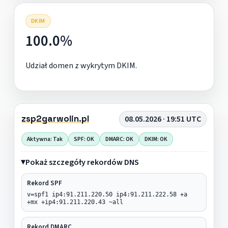
DKIM
100.0%
Udział domen z wykrytym DKIM.
zsp2garwolin.pl
08.05.2026 · 19:51 UTC
Aktywna: Tak
SPF: OK
DMARC: OK
DKIM: OK
Pokaż szczegóły rekordów DNS
Rekord SPF
v=spf1 ip4:91.211.220.50 ip4:91.211.222.58 +a
+mx +ip4:91.211.220.43 ~all
Rekord DMARC