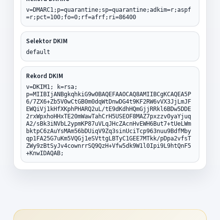
v=DMARC1;p=quarantine;sp=quarantine;adkim=r;aspf
=r;pct=100;fo=0;rf=afrf;ri=86400
Selektor DKIM
default
Rekord DKIM
v=DKIM1; k=rsa;
p=MIIBIjANBgkqhkiG9w0BAQEFAAOCAQ8AMIIBCgKCAQEA5P
6/7ZX6+Zb5V0wCtGB0m0dqWtDnwDG4t9KF2RW6vVX3JjLmJF
EWQiVj1kHfXKphPHARQ2uL/tE9dKdhHQmGjjRRkl6BDw5DDE
2rxWpxhoHHxTE20mWawTahCrH5USEOF8MAZ7pxzzv0yaYjuq
A2/sBk3iNVbL2ypmKP87uVLqJHcZAcnHvEWH6But7+tUeLWm
bktpC6zAuYsMAm56bDUiqV9Zq3sinUciTcp963nuu9BdfMby
qp1FA25G7uKm5VQGj1eSVttgLBTyC1GEE7MTkk/pDpa2vfsT
ZWy9zBtSyJv4cownrrSQ9QzH+Vfw5dk9W1l0Ipi9L9htQnF5
+KnwIDAQAB;