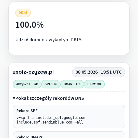
DKIM
100.0%
Udział domen z wykrytym DKIM.
zsoiz-czyzew.pl
08.05.2026 · 19:51 UTC
Aktywna: Tak
SPF: OK
DMARC: OK
DKIM: OK
Pokaż szczegóły rekordów DNS
Rekord SPF
v=spf1 a include:_spf.google.com
include:spf.sendinblue.com ~all
Rekord DMARC