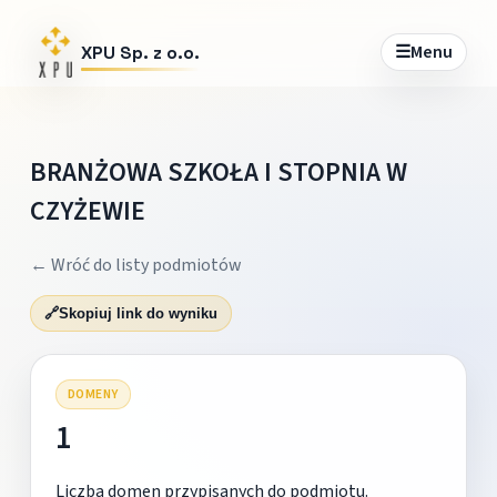
☰
Menu
XPU Sp. z o.o.
BRANŻOWA SZKOŁA I STOPNIA W
CZYŻEWIE
← Wróć do listy podmiotów
🔗
Skopiuj link do wyniku
DOMENY
1
Liczba domen przypisanych do podmiotu.