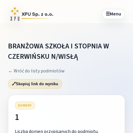
☰
Menu
XPU Sp. z o.o.
BRANŻOWA SZKOŁA I STOPNIA W
CZERWIŃSKU N/WISŁĄ
← Wróć do listy podmiotów
🔗
Skopiuj link do wyniku
DOMENY
1
Liczba domen przypisanych do podmiotu.