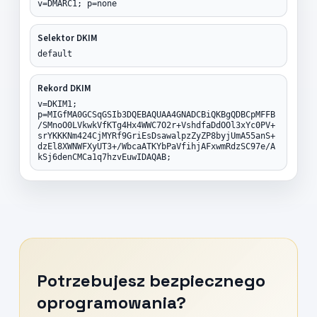
v=DMARC1; p=none
Selektor DKIM
default
Rekord DKIM
v=DKIM1;
p=MIGfMA0GCSqGSIb3DQEBAQUAA4GNADCBiQKBgQDBCpMFFB
/SMnoO0LVkwkVfKTg4Hx4WWC7O2r+VshdfaDdOOl3xYc0PV+
srYKKKNm424CjMYRf9GriEsDsawalpzZyZP8byjUmA55anS+
dzEl8XWNWFXyUT3+/WbcaATKYbPaVfihjAFxwmRdzSC97e/A
kSj6denCMCa1q7hzvEuwIDAQAB;
Potrzebujesz bezpiecznego
oprogramowania?