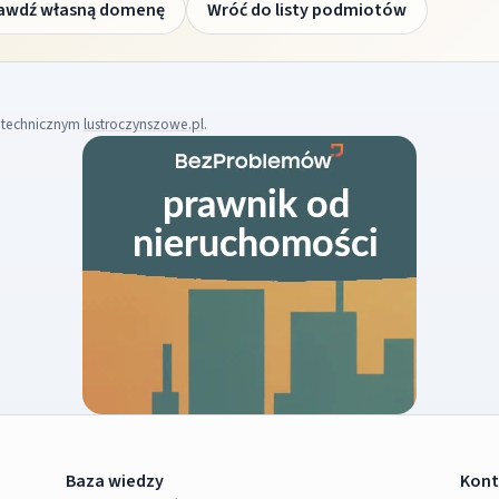
awdź własną domenę
Wróć do listy podmiotów
m technicznym
lustroczynszowe.pl
.
Baza wiedzy
Kont