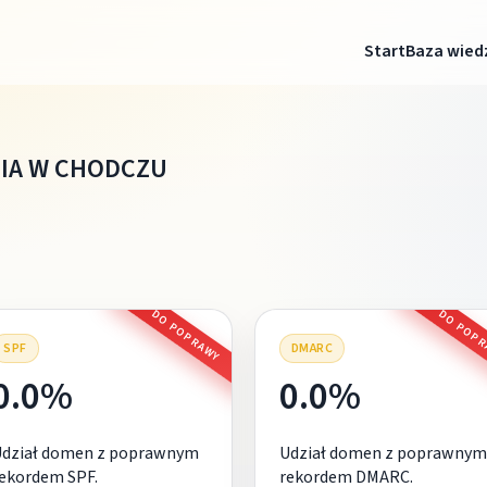
Start
Baza wied
IA W CHODCZU
DO POPRAWY
DO POP
SPF
DMARC
0.0%
0.0%
Udział domen z poprawnym
Udział domen z poprawnym
ekordem SPF.
rekordem DMARC.