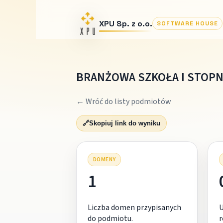
XPU Sp. z o.o.
SOFTWARE HOUSE
BRANŻOWA SZKOŁA I STOPN
← Wróć do listy podmiotów
🔗
Skopiuj link do wyniku
DOMENY
1
Liczba domen przypisanych
do podmiotu.
r