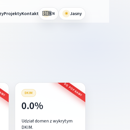
🇬🇧
zy
Projekty
Kontakt
☀
Jasny
EN
RAWY
DO POPRAWY
DKIM
0.0%
Udział domen z wykrytym
DKIM.