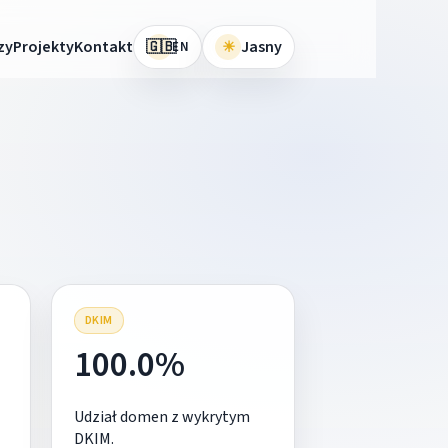
🇬🇧
zy
Projekty
Kontakt
☀
Jasny
EN
DKIM
100.0%
Udział domen z wykrytym
DKIM.