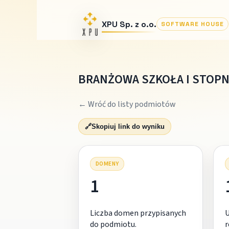
XPU Sp. z o.o.
SOFTWARE HOUSE
BRANŻOWA SZKOŁA I STOPN
← Wróć do listy podmiotów
🔗
Skopiuj link do wyniku
DOMENY
1
Liczba domen przypisanych
do podmiotu.
r