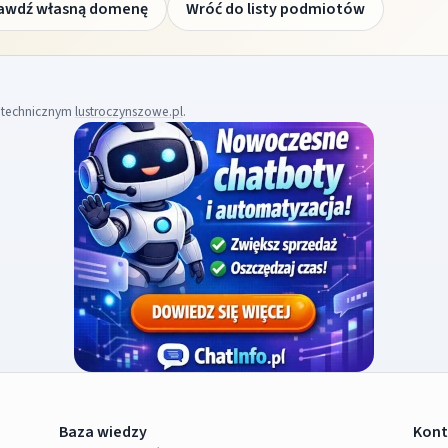
awdź własną domenę
Wróć do listy podmiotów
m technicznym
lustroczynszowe.pl
.
Baza wiedzy
Kont