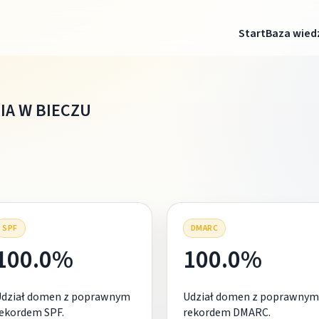
Start
Baza wied
IA W BIECZU
SPF
DMARC
100.0%
100.0%
Udział domen z poprawnym
Udział domen z poprawnym
ekordem SPF.
rekordem DMARC.