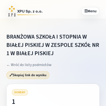
☰
Menu
XPU Sp. z o.o.
BRANŻOWA SZKOŁA I STOPNIA W
BIAŁEJ PISKIEJ W ZESPOLE SZKÓŁ NR
1 W BIAŁEJ PISKIEJ
← Wróć do listy podmiotów
🔗
Skopiuj link do wyniku
DOMENY
1