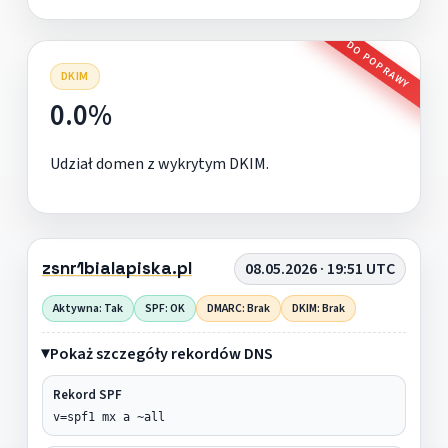
DO POPRAWY
DKIM
0.0%
Udział domen z wykrytym DKIM.
zsnr1bialapiska.pl
08.05.2026 · 19:51 UTC
Aktywna: Tak
SPF: OK
DMARC: Brak
DKIM: Brak
Pokaż szczegóły rekordów DNS
Rekord SPF
v=spf1 mx a ~all