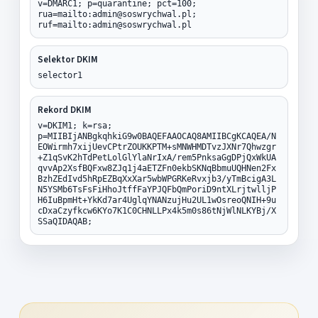
v=DMARC1; p=quarantine; pct=100;
rua=mailto:admin@soswrychwal.pl;
ruf=mailto:admin@soswrychwal.pl
Selektor DKIM
selector1
Rekord DKIM
v=DKIM1; k=rsa;
p=MIIBIjANBgkqhkiG9w0BAQEFAAOCAQ8AMIIBCgKCAQEA/N
EOWirmh7xijUevCPtrZOUKKPTM+sMNWHMDTvzJXNr7Qhwzgr
+Z1qSvK2hTdPetLolGlYlaNrIxA/rem5PnksaGgDPjQxWkUA
qvvAp2XsfBQFxw8ZJq1j4aETZFn0ekbSKNqBbmuUQHNen2Fx
BzhZEdIvd5hRpEZBqXxXar5wbWPGRKeRvxjb3/yTmBcigA3L
N5YSMb6TsFsFiHhoJtffFaYPJQFbQmPoriD9ntXLrjtwlljP
H6IuBpmHt+YkKd7ar4UglqYNANzujHu2UL1wOsreoQNIH+9u
cDxaCzyfkcw6KYo7K1C0CHNLLPx4k5m0s86tNjWlNLKYBj/X
SSaQIDAQAB;