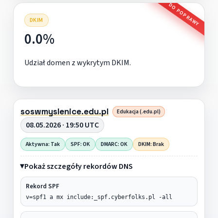
DO POPRAWY
DKIM
0.0%
Udział domen z wykrytym DKIM.
soswmyslenice.edu.pl
Edukacja (.edu.pl)
08.05.2026 · 19:50 UTC
Aktywna: Tak
SPF: OK
DMARC: OK
DKIM: Brak
Pokaż szczegóły rekordów DNS
Rekord SPF
v=spf1 a mx include:_spf.cyberfolks.pl -all