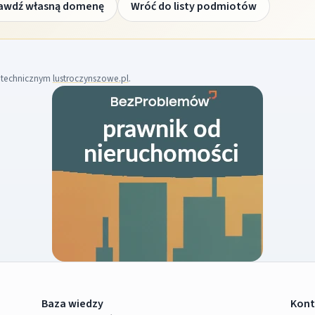
awdź własną domenę
Wróć do listy podmiotów
m technicznym
lustroczynszowe.pl
.
Baza wiedzy
Kont