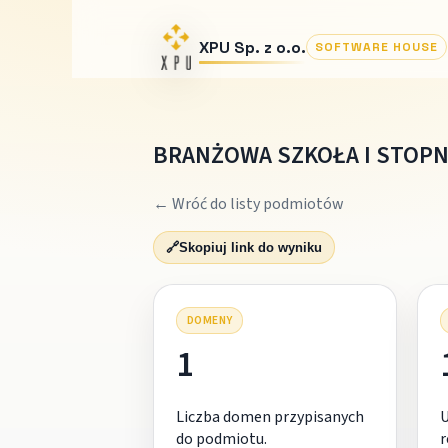
XPU Sp. z o.o.
SOFTWARE HOUSE
BRANŻOWA SZKOŁA I STOPN
← Wróć do listy podmiotów
🔗
Skopiuj link do wyniku
DOMENY
1
Liczba domen przypisanych
do podmiotu.
r