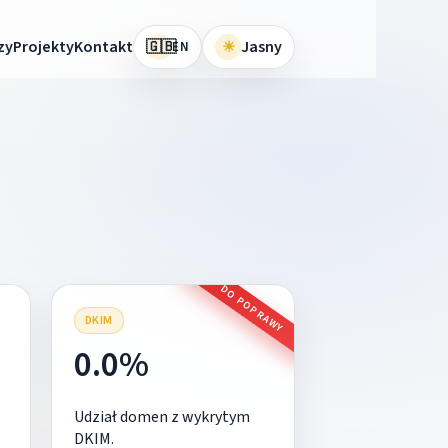
🇬🇧
zy
Projekty
Kontakt
☀
Jasny
EN
DO POPRAWY
DKIM
0.0%
Udział domen z wykrytym
DKIM.