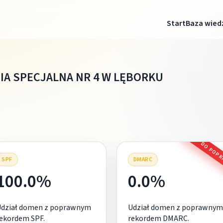
Start
Baza wied
IA SPECJALNA NR 4 W LĘBORKU
DO POP
SPF
DMARC
100.0%
0.0%
Udział domen z poprawnym
Udział domen z poprawnym
ekordem SPF.
rekordem DMARC.