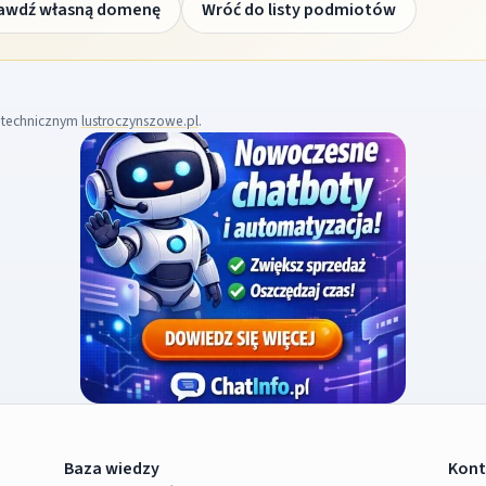
awdź własną domenę
Wróć do listy podmiotów
m technicznym
lustroczynszowe.pl
.
Baza wiedzy
Kont