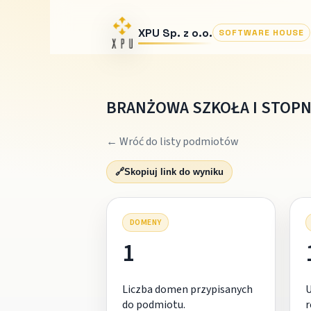
XPU Sp. z o.o.
SOFTWARE HOUSE
BRANŻOWA SZKOŁA I STOPN
← Wróć do listy podmiotów
🔗
Skopiuj link do wyniku
DOMENY
1
Liczba domen przypisanych
do podmiotu.
r