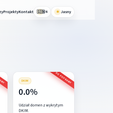
🇬🇧
zy
Projekty
Kontakt
☀
Jasny
EN
RAWY
DO POPRAWY
DKIM
0.0%
Udział domen z wykrytym
DKIM.