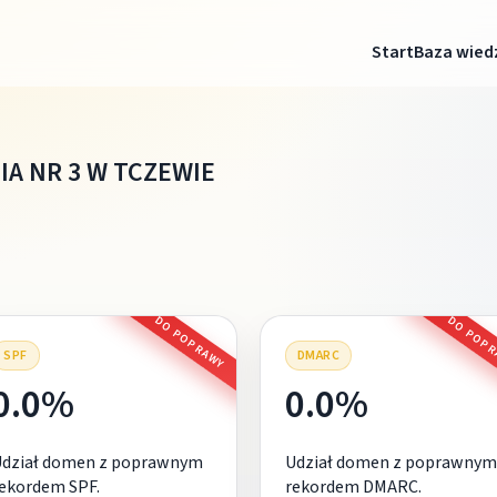
Start
Baza wied
A NR 3 W TCZEWIE
DO POPRAWY
DO POP
SPF
DMARC
0.0%
0.0%
Udział domen z poprawnym
Udział domen z poprawnym
ekordem SPF.
rekordem DMARC.