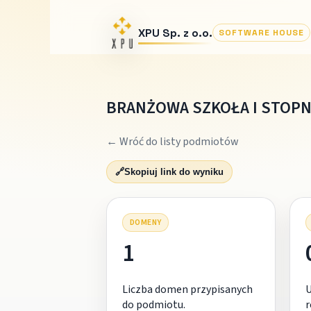
XPU Sp. z o.o.
SOFTWARE HOUSE
BRANŻOWA SZKOŁA I STOPNI
← Wróć do listy podmiotów
🔗
Skopiuj link do wyniku
DOMENY
1
Liczba domen przypisanych
do podmiotu.
r