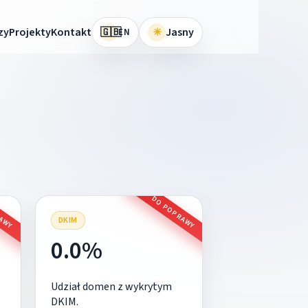
🇬🇧
zy
Projekty
Kontakt
☀
Jasny
EN
RAWY
DO POPRAWY
DKIM
0.0%
Udział domen z wykrytym
DKIM.