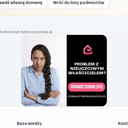
awdź własną domenę
Wróć do listy podmiotów
m technicznym
lustroczynszowe.pl
.
Baza wiedzy
Kont