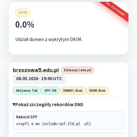
DO POPRAWY
DKIM
0.0%
Udział domen z wykrytym DKIM.
brzozowa5.edu.pl
Edukacja (.edu.pl)
08.05.2026 · 19:40 UTC
Aktywna: Tak
SPF: OK
DMARC: Brak
DKIM: Brak
Pokaż szczegóły rekordów DNS
Rekord SPF
v=spf1 a mx include:spf.tld.pl -all