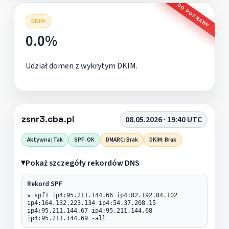
DO POPRAWY
DKIM
0.0%
Udział domen z wykrytym DKIM.
zsnr3.cba.pl
08.05.2026 · 19:40 UTC
Aktywna: Tak
SPF: OK
DMARC: Brak
DKIM: Brak
Pokaż szczegóły rekordów DNS
Rekord SPF
v=spf1 ip4:95.211.144.66 ip4:82.192.84.102
ip4:164.132.223.134 ip4:54.37.208.15
ip4:95.211.144.67 ip4:95.211.144.68
ip4:95.211.144.69 -all