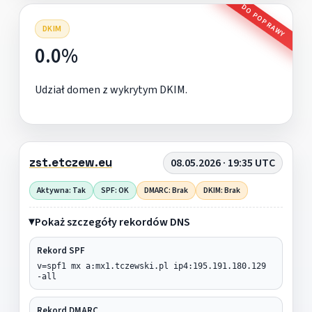
DO POPRAWY
DKIM
0.0%
Udział domen z wykrytym DKIM.
zst.etczew.eu
08.05.2026 · 19:35 UTC
Aktywna: Tak
SPF: OK
DMARC: Brak
DKIM: Brak
Pokaż szczegóły rekordów DNS
Rekord SPF
v=spf1 mx a:mx1.tczewski.pl ip4:195.191.180.129
-all
Rekord DMARC