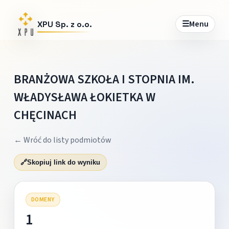
☰
Menu
XPU Sp. z o.o.
BRANŻOWA SZKOŁA I STOPNIA IM.
WŁADYSŁAWA ŁOKIETKA W
CHĘCINACH
← Wróć do listy podmiotów
🔗
Skopiuj link do wyniku
DOMENY
1