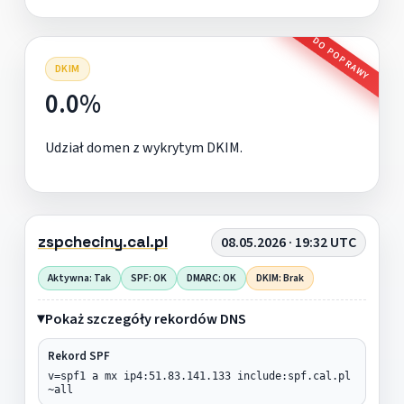
DO POPRAWY
DKIM
0.0%
Udział domen z wykrytym DKIM.
zspcheciny.cal.pl
08.05.2026 · 19:32 UTC
Aktywna: Tak
SPF: OK
DMARC: OK
DKIM: Brak
Pokaż szczegóły rekordów DNS
Rekord SPF
v=spf1 a mx ip4:51.83.141.133 include:spf.cal.pl
~all